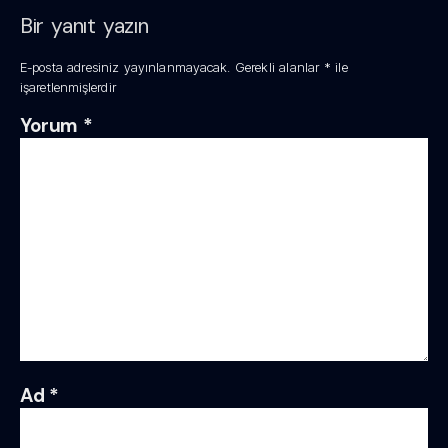
Bir yanıt yazın
E-posta adresiniz yayınlanmayacak.
Gerekli alanlar
*
ile
işaretlenmişlerdir
Yorum
*
Ad
*