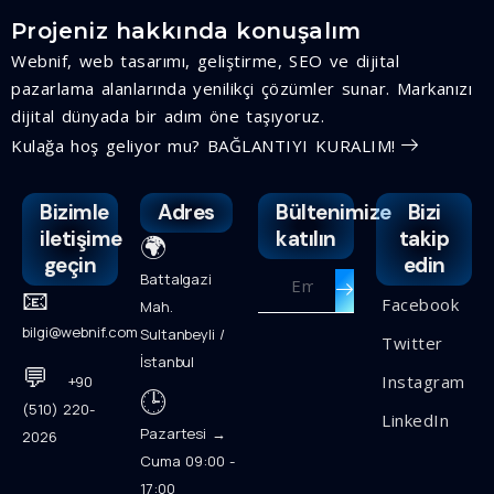
Projeniz hakkında konuşalım
Webnif, web tasarımı, geliştirme, SEO ve dijital
pazarlama alanlarında yenilikçi çözümler sunar. Markanızı
dijital dünyada bir adım öne taşıyoruz.
Kulağa hoş geliyor mu? BAĞLANTIYI KURALIM!
Bizimle
Adres
Bültenimize
Bizi
iletişime
katılın
takip
🌍
geçin
edin
Battalgazi
📧
Facebook
Mah.
bilgi@webnif.com
Sultanbeyli /
Twitter
İstanbul
💬
Instagram
+90
🕒
(510) 220-
LinkedIn
Pazartesi →
2026
Cuma 09:00 -
17:00