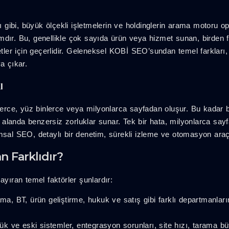
ibi, büyük ölçekli işletmelerin ve holdinglerin arama motoru op
dır. Bu, genellikle çok sayıda ürün veya hizmet sunan, birden fa
ketler için geçerlidir. Geleneksel KOBİ SEO’sundan temel farkları
a çıkar.
ı
nlerce, yüz binlerce veya milyonlarca sayfadan oluşur. Bu kadar 
er alanda benzersiz zorluklar sunar. Tek bir hata, milyonlarca sa
sal SEO, detaylı bir denetim, sürekli izleme ve otomasyon araçlar
 Farklıdır?
ıran temel faktörler şunlardır:
a, BT, ürün geliştirme, hukuk ve satış gibi farklı departmanların
k ve eski sistemler, entegrasyon sorunları, site hızı, tarama bü