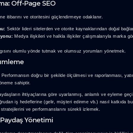
rma: Off-Page SEO
itibarını ve otoritesini güçlendirmeye odaklanır.
mu:
Sektör lideri sitelerden ve otorite kaynaklarından doğal bağlan
syonu:
Medya ilişkileri ve halkla ilişkiler çalışmalarıyla marka g
gısını olumlu yönde tutmak ve olumsuz yorumları yönetmek.
çümleme
 Performansın doğru bir şekilde ölçülmesi ve raporlanması, yatı
 öneme sahiptir.
ydaşların ihtiyaçlarına göre uyarlanmış, anlamlı ve eyleme geçiri
udan iş hedeflerine (gelir, müşteri edinme vb.) nasıl katkıda 
tratejilerini ve performanslarını sürekli izlemek.
Paydaş Yönetimi