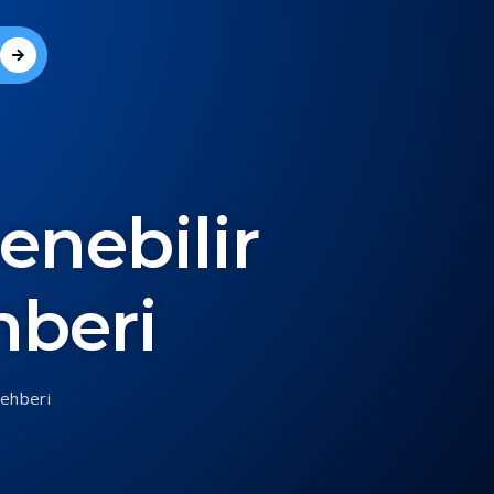
enebilir
hberi
Rehberi