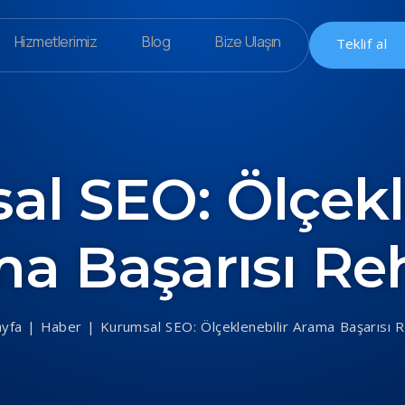
Hizmetlerimiz
Blog
Bize Ulaşın
Teklif al
l SEO: Ölçekl
a Başarısı Re
ayfa
|
Haber
|
Kurumsal SEO: Ölçeklenebilir Arama Başarısı 