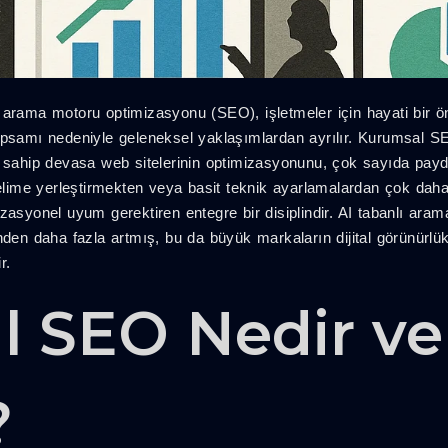
 arama motoru optimizasyonu (SEO), işletmeler için hayati bir 
apsamı nedeniyle geleneksel yaklaşımlardan ayrılır. Kurumsal S
a sahip devasa web sitelerinin optimizasyonunu, çok sayıda pa
elime yerleştirmekten veya basit teknik ayarlamalardan çok daha f
asyonel uyum gerektiren entegre bir disiplindir. AI tabanlı arama 
 daha fazla artmış, bu da büyük markaların dijital görünürlükle
r.
l SEO Nedir v
?