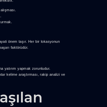
ektirir.
çalışması.
.
şturmak.
ayati önem taşır. Her bir lokasyonun
başarı faktörüdür.
na yatırım yapmak zorunludur.
ar kelime araştırması, rakip analizi ve
aşılan