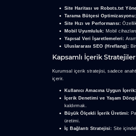
Site Haritası ve Robots.txt Yöne
Tarama Bütçesi Optimizasyonu
Site Hızı ve Performansı:
Özellik
Mobil Uyumluluk:
Mobil cihazlar
Yapısal Veri İşaretlemeleri:
Arama
Uluslararası SEO (Hreflang):
Bir
Kapsamlı İçerik Stratejil
Kurumsal içerik stratejisi, sadece anah
içerir.
Kullanıcı Amacına Uygun İçerik
İçerik Denetimi ve Yaşam Döng
kaldırmak.
Büyük Ölçekli İçerik Üretimi:
Paz
üretimi.
İç Bağlantı Stratejisi:
Site içindek