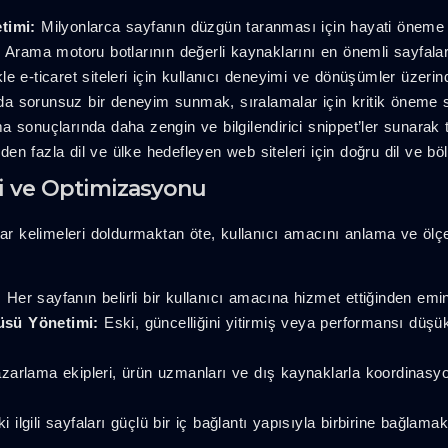
timi:
Milyonlarca sayfanın düzgün taranması için hayati öneme s
:
Arama motoru botlarının değerli kaynaklarını en önemli sayfala
le e-ticaret siteleri için kullanıcı deneyimi ve dönüşümler üzerin
da sorunsuz bir deneyim sunmak, sıralamalar için kritik öneme sa
 sonuçlarında daha zengin ve bilgilendirici snippet’ler sunarak t
den fazla dil ve ülke hedefleyen web siteleri için doğru dil ve bö
eri ve Optimizasyonu
tar kelimeleri doldurmaktan öte, kullanıcı amacını anlama ve ölçe
:
Her sayfanın belirli bir kullanıcı amacına hizmet ettiğinden emi
üsü Yönetimi:
Eski, güncelliğini yitirmiş veya performansı düşük 
arlama ekipleri, ürün uzmanları ve dış kaynaklarla koordinasyon i
i ilgili sayfaları güçlü bir iç bağlantı yapısıyla birbirine bağlamak