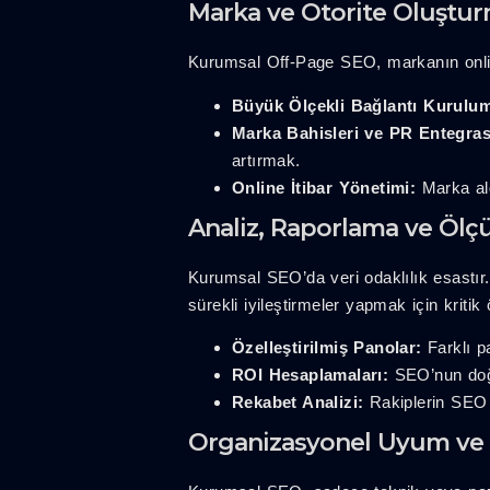
Marka ve Otorite Oluştu
Kurumsal Off-Page SEO, markanın online 
Büyük Ölçekli Bağlantı Kurulu
Marka Bahisleri ve PR Entegra
artırmak.
Online İtibar Yönetimi:
Marka al
Analiz, Raporlama ve Öl
Kurumsal SEO’da veri odaklılık esastır.
sürekli iyileştirmeler yapmak için kritik
Özelleştirilmiş Panolar:
Farklı pa
ROI Hesaplamaları:
SEO’nun doğr
Rekabet Analizi:
Rakiplerin SEO s
Organizasyonel Uyum ve 