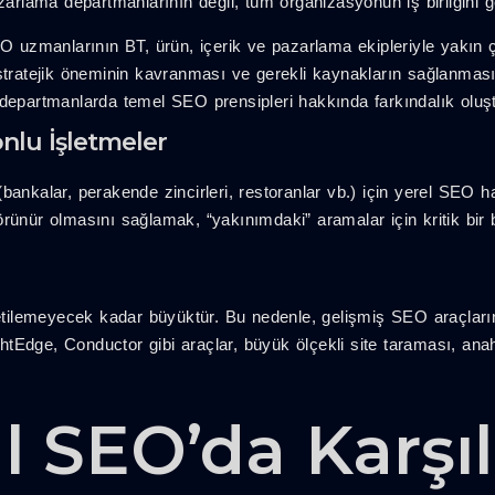
lama departmanlarının değil, tüm organizasyonun iş birliğini ger
 uzmanlarının BT, ürün, içerik ve pazarlama ekipleriyle yakın 
ratejik öneminin kavranması ve gerekli kaynakların sağlanması
 departmanlarda temel SEO prensipleri hakkında farkındalık olu
nlu İşletmeler
bankalar, perakende zincirleri, restoranlar vb.) için yerel SEO h
rünür olmasını sağlamak, “yakınımdaki” aramalar için kritik bir 
ilemeyecek kadar büyüktür. Bu nedenle, gelişmiş SEO araçları
Edge, Conductor gibi araçlar, büyük ölçekli site taraması, anaht
 SEO’da Karşıl