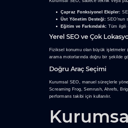
Kurumsal SEO, sadece teknik veya pazar
Çapraz Fonksiyonel Ekipler:
SEO
Üst Yönetim Desteği:
SEO’nun st
Eğitim ve Farkındalık:
Tüm ilgili
Yerel SEO ve Çok Lokasyo
Fiziksel konumu olan büyük işletmeler (
arama motorlarında doğru bir şekilde gö
Doğru Araç Seçimi
Kurumsal SEO, manuel süreçlerle yönet
Screaming Frog, Semrush, Ahrefs, Bright
performans takibi için kullanılır.
Kurumsal