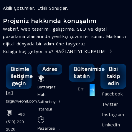
Akıllı Çözümler, Etkili Sonuçlar.
Projeniz hakkında konuşalım
Webnif, web tasarımı, geliştirme, SEO ve dijital
pazarlama alanlarında yenilikçi çözümler sunar. Markanızı
dijital dünyada bir adım öne taşıyoruz.
Kulağa hoş geliyor mu? BAĞLANTIYI KURALIM!
Bizimle
Adres
Bültenimize
Bizi
iletişime
katılın
takip
🌍
geçin
edin
Battalgazi
📧
Facebook
Mah.
bilgi@webnif.com
Sultanbeyli /
Twitter
İstanbul
💬
Instagram
+90
🕒
(510) 220-
LinkedIn
Pazartesi →
2026