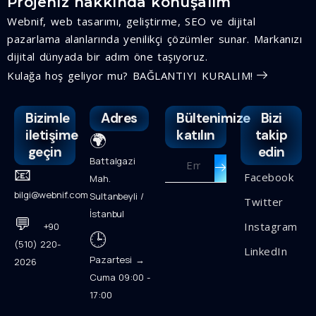
Projeniz hakkında konuşalım
Webnif, web tasarımı, geliştirme, SEO ve dijital
pazarlama alanlarında yenilikçi çözümler sunar. Markanızı
dijital dünyada bir adım öne taşıyoruz.
Kulağa hoş geliyor mu? BAĞLANTIYI KURALIM!
Bizimle
Adres
Bültenimize
Bizi
iletişime
katılın
takip
🌍
geçin
edin
Battalgazi
📧
Facebook
Mah.
bilgi@webnif.com
Sultanbeyli /
Twitter
İstanbul
💬
Instagram
+90
🕒
(510) 220-
LinkedIn
Pazartesi →
2026
Cuma 09:00 -
17:00